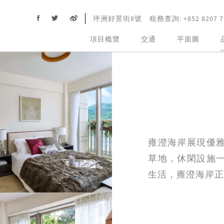
坪洲好景街8號
租務查詢:
+852 8207 
項目概覽
交通
平面圖
雍澄海岸展現優
草地，休閑設施
生活，雍澄海岸