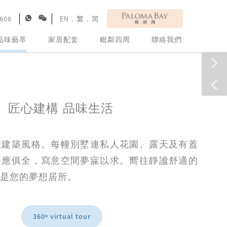
7608
EN
．
繁
．
简
品味藝萃
家居配套
毗鄰四周
聯絡我們
匠心建構 品味生活
雅建築風格。每幢別墅連私人花園、露天及有蓋
一應俱全，寫意空間夢寐以求。嚮往靜謐舒適的
正是您的夢想居所。
360º virtual tour